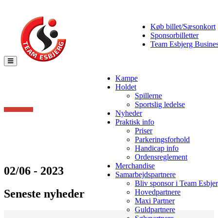
Køb billet/Sæsonkort
Sponsorbilletter
Team Esbjerg Busine
Toggle
navigation
Kampe
Holdet
Spillerne
Sportslig ledelse
Nyheder
Praktisk info
Priser
Parkeringsforhold
Handicap info
Ordensreglement
Merchandise
02/06 - 2023
Samarbejdspartnere
Bliv sponsor i Team Esbje
Seneste nyheder
Hovedpartnere
Maxi Partner
Guldpartnere