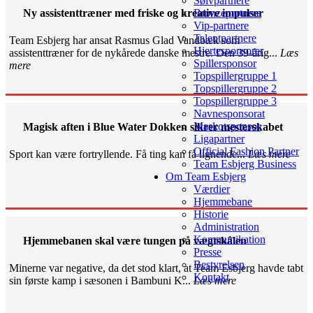
Sølvpartnere
Ny assistenttræner med friske og kreative impulser
Bronzepartnere
Vip-partnere
Talentpartnere
Team Esbjerg har ansat Rasmus Glad Vandbæk som
Hjertesponsorer
assistenttræner for de nykårede danske mestre. Den 39-årig...
Læs
Spillersponsor
mere
Topspillergruppe 1
Topspillergruppe 2
Topspillergruppe 3
Navnesponsorat
Maskotsponsor
Magisk aften i Blue Water Dokken sikrer mesterskabet
Ligapartner
Official Fashion Partner
Sport kan være fortryllende. Få ting kan få lignende...
Læs mere
Team Esbjerg Business
Om Team Esbjerg
Værdier
Hjemmebane
Historie
Administration
Kommunikation
Hjemmebanen skal være tungen på vægtskålen
Presse
Bestyrelsen
Minerne var negative, da det stod klart, at Team Esbjerg havde tabt
Kontakt
sin første kamp i sæsonen i Bambuni K...
Læs mere