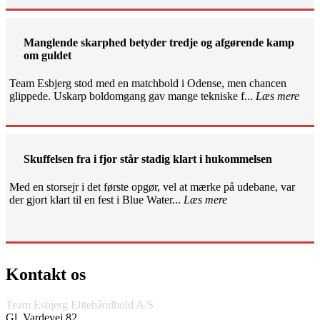
Manglende skarphed betyder tredje og afgørende kamp
om guldet
Team Esbjerg stod med en matchbold i Odense, men chancen
glippede. Uskarp boldomgang gav mange tekniske f...
Læs mere
Skuffelsen fra i fjor står stadig klart i hukommelsen
Med en storsejr i det første opgør, vel at mærke på udebane, var
der gjort klart til en fest i Blue Water...
Læs mere
Kontakt os
Team Esbjerg Elitehåndbold A/S
Gl. Vardevej 82