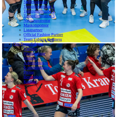
Spillersponsor
Topspillergruppe 1
Topspillergruppe 2
Topspillergruppe 3
Navnesponsorat
Maskotsponsor
Ligapartner
Official Fashion Partner
Team Esbjerg Business
Om Team Esbjerg
Værdier
Hjemmebane
Historie
Administration
Kommunikation
Presse
Bestyrelsen
Kontakt