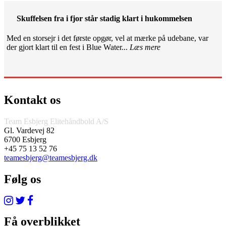
Skuffelsen fra i fjor står stadig klart i hukommelsen
Med en storsejr i det første opgør, vel at mærke på udebane, var
der gjort klart til en fest i Blue Water...
Læs mere
Kontakt os
Team Esbjerg Elitehåndbold A/S
Gl. Vardevej 82
6700 Esbjerg
+45 75 13 52 76
teamesbjerg@teamesbjerg.dk
Følg os
Få overblikket