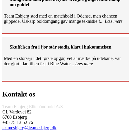
om guldet
Team Esbjerg stod med en matchbold i Odense, men chancen
glippede. Uskarp boldomgang gav mange tekniske f...
Læs mere
Skuffelsen fra i fjor står stadig klart i hukommelsen
Med en storsejr i det første opgør, vel at mærke på udebane, var
der gjort klart til en fest i Blue Water...
Læs mere
Kontakt os
Team Esbjerg Elitehåndbold A/S
Gl. Vardevej 82
6700 Esbjerg
+45 75 13 52 76
teamesbjerg@teamesbjerg.dk