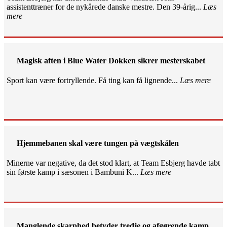
assistenttræner for de nykårede danske mestre. Den 39-årig...
Læs
mere
Magisk aften i Blue Water Dokken sikrer mesterskabet
Sport kan være fortryllende. Få ting kan få lignende...
Læs mere
Hjemmebanen skal være tungen på vægtskålen
Minerne var negative, da det stod klart, at Team Esbjerg havde tabt
sin første kamp i sæsonen i Bambuni K...
Læs mere
Manglende skarphed betyder tredje og afgørende kamp