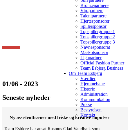
Sølvpartnere
Bronzepartnere
Vip-partnere
Talentpartnere
Hjertesponsorer
Spillersponsor
Topspillergruppe 1
Topspillergruppe 2
Topspillergruppe 3
Navnesponsorat
Maskotsponsor
Ligapartner
Official Fashion Partner
Team Esbjerg Business
Om Team Esbjerg
Værdier
01/06 - 2023
Hjemmebane
Historie
Administration
Seneste nyheder
Kommunikation
Presse
Bestyrelsen
Kontakt
Ny assistenttræner med friske og kreative impulser
Team Esbjerg har ansat Rasmus Glad Vandbæk som