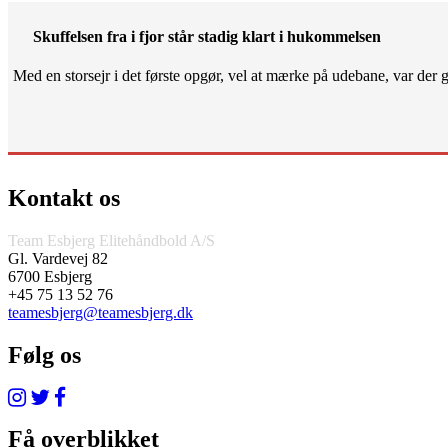
Skuffelsen fra i fjor står stadig klart i hukommelsen
Med en storsejr i det første opgør, vel at mærke på udebane, var der gjo
Kontakt os
Team Esbjerg Elitehåndbold A/S
Gl. Vardevej 82
6700 Esbjerg
+45 75 13 52 76
teamesbjerg@teamesbjerg.dk
Følg os
Få overblikket