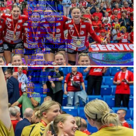
Spillersponsor
Topspillergruppe 1
Topspillergruppe 2
Topspillergruppe 3
Navnesponsorat
Maskotsponsor
Ligapartner
Official Fashion Partner
Team Esbjerg Business
Om Team Esbjerg
Værdier
Hjemmebane
Historie
Administration
Kommunikation
Presse
Bestyrelsen
Kontakt