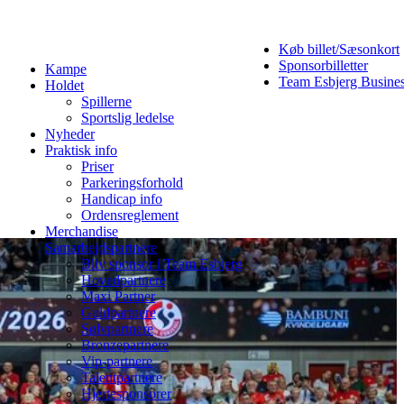
Køb billet/Sæsonkort
Sponsorbilletter
Kampe
Team Esbjerg Busine
Holdet
Spillerne
Sportslig ledelse
Nyheder
Praktisk info
Priser
Parkeringsforhold
Handicap info
Ordensreglement
Merchandise
Samarbejdspartnere
Bliv sponsor i Team Esbjerg
Hovedpartnere
Maxi Partner
Guldpartnere
Sølvpartnere
Bronzepartnere
Vip-partnere
Talentpartnere
Hjertesponsorer