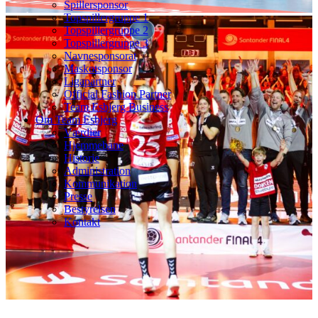
Spillersponsor
Topspillergruppe 1
Topspillergruppe 2
Topspillergruppe 3
Navnesponsorat
Maskotsponsor
Ligapartner
Official Fashion Partner
Team Esbjerg Business
Om Team Esbjerg
Værdier
Hjemmebane
Historie
Administration
Kommunikation
Presse
Bestyrelsen
Kontakt