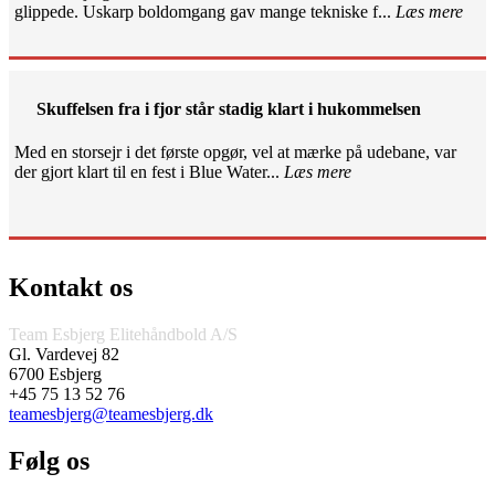
glippede. Uskarp boldomgang gav mange tekniske f...
Læs mere
Skuffelsen fra i fjor står stadig klart i hukommelsen
Med en storsejr i det første opgør, vel at mærke på udebane, var
der gjort klart til en fest i Blue Water...
Læs mere
Kontakt os
Team Esbjerg Elitehåndbold A/S
Gl. Vardevej 82
6700 Esbjerg
+45 75 13 52 76
teamesbjerg@teamesbjerg.dk
Følg os