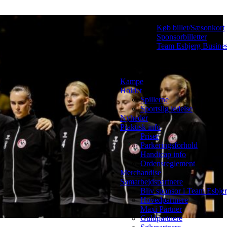
Køb billet/Sæsonkort
Sponsorbilletter
Team Esbjerg Busine
Kampe
Holdet
Spillerne
Sportslig ledelse
Nyheder
Praktisk info
Priser
Parkeringsforhold
Handicap info
Ordensreglement
Merchandise
Samarbejdspartnere
Bliv sponsor i Team Esbje
Hovedpartnere
Maxi Partner
Guldpartnere