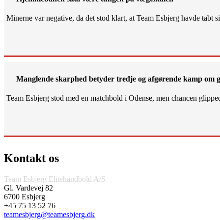
Minerne var negative, da det stod klart, at Team Esbjerg havde tabt 
Manglende skarphed betyder tredje og afgørende kamp om g
Team Esbjerg stod med en matchbold i Odense, men chancen glippe
Kontakt os
Team Esbjerg Elitehåndbold A/S
Gl. Vardevej 82
6700 Esbjerg
+45 75 13 52 76
teamesbjerg@teamesbjerg.dk