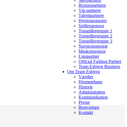
Sølvpartnere
Bronzepartnere
Vip-partnere
Talentpartnere
Hjertesponsorer
Spillersponsor
Topspillergruppe 1
Topspillergruppe 2
Topspillergruppe 3
Navnesponsorat
Maskotsponsor
Ligapartner
Official Fashion Partner
Team Esbjerg Business
Om Team Esbjerg
Værdier
Hjemmebane
Historie
Administration
Kommunikation
Presse
Bestyrelsen
Kontakt