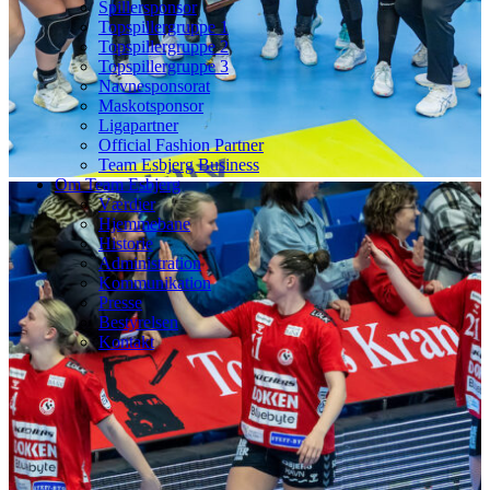
Spillersponsor
Topspillergruppe 1
Topspillergruppe 2
Topspillergruppe 3
Navnesponsorat
Maskotsponsor
Ligapartner
Official Fashion Partner
Team Esbjerg Business
Om Team Esbjerg
Værdier
Hjemmebane
Historie
Administration
Kommunikation
Presse
Bestyrelsen
Kontakt