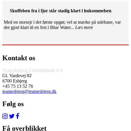
Skuffelsen fra i fjor står stadig klart i hukommelsen
Med en storsejr i det første opgør, vel at mærke på udebane, var
der gjort klart til en fest i Blue Water...
Læs mere
Kontakt os
Team Esbjerg Elitehåndbold A/S
Gl. Vardevej 82
6700 Esbjerg
+45 75 13 52 76
teamesbjerg@teamesbjerg.dk
Følg os
Få overblikket