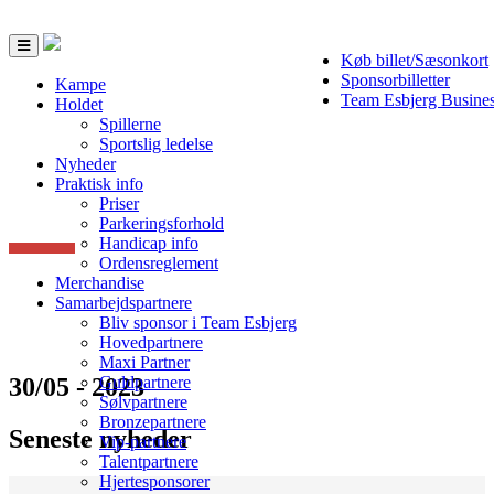
Toggle
Køb billet/Sæsonkort
navigation
Sponsorbilletter
Kampe
Team Esbjerg Busine
Holdet
Spillerne
Sportslig ledelse
Nyheder
Praktisk info
Priser
Parkeringsforhold
Handicap info
Ordensreglement
Merchandise
Samarbejdspartnere
Bliv sponsor i Team Esbjerg
Hovedpartnere
Maxi Partner
30/05 - 2023
Guldpartnere
Sølvpartnere
Bronzepartnere
Seneste nyheder
Vip-partnere
Talentpartnere
Hjertesponsorer