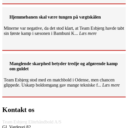
Hjemmebanen skal være tungen på vægtskålen
Minerne var negative, da det stod klart, at Team Esbjerg havde tabt
sin første kamp i sæsonen i Bambuni K...
Læs mere
Manglende skarphed betyder tredje og afgørende kamp
om guldet
Team Esbjerg stod med en matchbold i Odense, men chancen
glippede. Uskarp boldomgang gav mange tekniske f...
Læs mere
Kontakt os
Team Esbjerg Elitehåndbold A/S
Gl. Vardevej 82