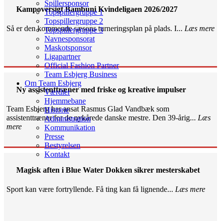
Spillersponsor
Kampoversigt Bambuni Kvindeligaen 2026/2027
Topspillergruppe 1
Topspillergruppe 2
Så er den kommende sæsons turneringsplan på plads. I...
Læs mere
Topspillergruppe 3
Navnesponsorat
Maskotsponsor
Ligapartner
Official Fashion Partner
Team Esbjerg Business
Om Team Esbjerg
Ny assistenttræner med friske og kreative impulser
Værdier
Hjemmebane
Team Esbjerg har ansat Rasmus Glad Vandbæk som
Historie
assistenttræner for de nykårede danske mestre. Den 39-årig...
Læs
Administration
mere
Kommunikation
Presse
Bestyrelsen
Kontakt
Magisk aften i Blue Water Dokken sikrer mesterskabet
Sport kan være fortryllende. Få ting kan få lignende...
Læs mere