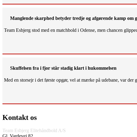
Manglende skarphed betyder tredje og afgørende kamp om g
Team Esbjerg stod med en matchbold i Odense, men chancen glippe
Skuffelsen fra i fjor står stadig klart i hukommelsen
Med en storsejr i det første opgør, vel at mærke på udebane, var der gjo
Kontakt os
Team Esbjerg Elitehåndbold A/S
Gl. Vardevej 82