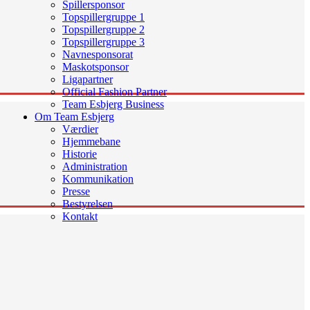
Spillersponsor
Topspillergruppe 1
Topspillergruppe 2
Topspillergruppe 3
Navnesponsorat
Maskotsponsor
Ligapartner
Official Fashion Partner
Team Esbjerg Business
Om Team Esbjerg
Værdier
Hjemmebane
Historie
Administration
Kommunikation
Presse
Bestyrelsen
Kontakt