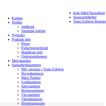
Køb billet/Sæsonkort
Sponsorbilletter
Kampe
Team Esbjerg Busine
Holdet
Spillerne
Sportslig ledelse
Nyheder
Praktisk info
Priser
Parkeringsforhold
Handicap info
Ordensreglement
Merchandise
Samarbejdspartnere
Bliv sponsor i Team Esbjerg
Hovedpartnere
Maxi Partner
Guldpartnere
Sølvpartnere
Bronzepartnere
Vip-partnere
Talentpartnere
Hjertesponsorer