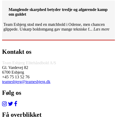
Manglende skarphed betyder tredje og afgørende kamp
om guldet
Team Esbjerg stod med en matchbold i Odense, men chancen
glippede. Uskarp boldomgang gav mange tekniske f...
Læs mere
Kontakt os
Team Esbjerg Elitehåndbold A/S
Gl. Vardevej 82
6700 Esbjerg
+45 75 13 52 76
teamesbjerg@teamesbjerg.dk
Følg os
Få overblikket