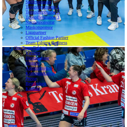
Spillersponsor
Topspillergruppe 1
Topspillergruppe 2
Topspillergruppe 3
Navnesponsorat
Maskotsponsor
Ligapartner
Official Fashion Partner
Team Esbjerg Business
Om Team Esbjerg
Værdier
Hjemmebane
Historie
Administration
Kommunikation
Presse
Bestyrelsen
Kontakt