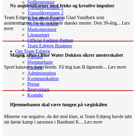
Spillersponsor
Ny assistenttræner med friske og kreative impulser
Topspillergruppe 1
Topspillergruppe 2
Team Esbjerg har ansat Rasmus Glad Vandbæk som
Topspillergruppe 3
assistenttræner for de nykårede danske mestre. Den 39-årig...
Læs
Navnesponsorat
mere
Maskotsponsor
Ligapartner
Official Fashion Partner
Team Esbjerg Business
Om Team Esbjerg
Magisk aften i Blue Water Dokken sikrer mesterskabet
Værdier
Hjemmebane
Sport kan være fortryllende. Få ting kan få lignende...
Læs mere
Historie
Administration
Kommunikation
Presse
Bestyrelsen
Kontakt
Hjemmebanen skal være tungen på vægtskålen
Minerne var negative, da det stod klart, at Team Esbjerg havde tabt
sin første kamp i sæsonen i Bambuni K...
Læs mere