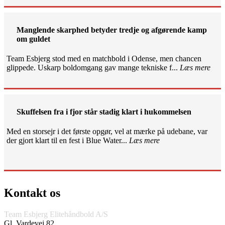
Manglende skarphed betyder tredje og afgørende kamp
om guldet
Team Esbjerg stod med en matchbold i Odense, men chancen
glippede. Uskarp boldomgang gav mange tekniske f...
Læs mere
Skuffelsen fra i fjor står stadig klart i hukommelsen
Med en storsejr i det første opgør, vel at mærke på udebane, var
der gjort klart til en fest i Blue Water...
Læs mere
Kontakt os
Team Esbjerg Elitehåndbold A/S
Gl. Vardevej 82