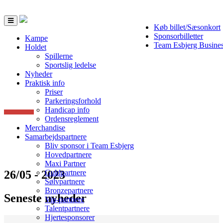
Toggle
Køb billet/Sæsonkort
navigation
Sponsorbilletter
Kampe
Team Esbjerg Busine
Holdet
Spillerne
Sportslig ledelse
Nyheder
Praktisk info
Priser
Parkeringsforhold
Handicap info
Ordensreglement
Merchandise
Samarbejdspartnere
Bliv sponsor i Team Esbjerg
Hovedpartnere
Maxi Partner
26/05 - 2023
Guldpartnere
Sølvpartnere
Bronzepartnere
Seneste nyheder
Vip-partnere
Talentpartnere
Hjertesponsorer