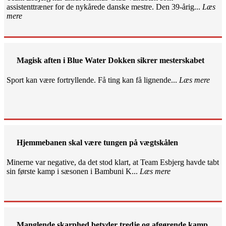
assistenttræner for de nykårede danske mestre. Den 39-årig...
Læs
mere
Magisk aften i Blue Water Dokken sikrer mesterskabet
Sport kan være fortryllende. Få ting kan få lignende...
Læs mere
Hjemmebanen skal være tungen på vægtskålen
Minerne var negative, da det stod klart, at Team Esbjerg havde tabt
sin første kamp i sæsonen i Bambuni K...
Læs mere
Manglende skarphed betyder tredje og afgørende kamp