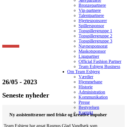
Sølvpartnere
Bronzepartnere
Vip-partnere
Talentpartnere
Hjertesponsorer
Spillersponsor
Topspillergruppe 1
Topspillergruppe 2
Topspillergruppe 3
Navnesponsorat
Maskotsponsor
Ligapartner
Official Fashion Partner
Team Esbjerg Business
Om Team Esbjerg
Værdier
26/05 - 2023
Hjemmebane
Historie
Administration
Seneste nyheder
Kommunikation
Presse
Bestyrelsen
Kontakt
Ny assistenttræner med friske og kreative impulser
Team Esbjerg har ansat Rasmus Glad Vandbæk som