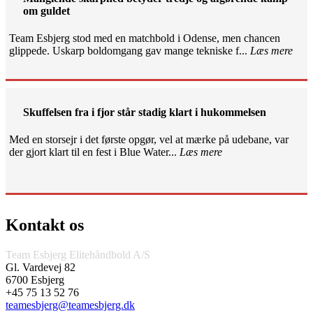
om guldet
Team Esbjerg stod med en matchbold i Odense, men chancen
glippede. Uskarp boldomgang gav mange tekniske f...
Læs mere
Skuffelsen fra i fjor står stadig klart i hukommelsen
Med en storsejr i det første opgør, vel at mærke på udebane, var
der gjort klart til en fest i Blue Water...
Læs mere
Kontakt os
Team Esbjerg Elitehåndbold A/S
Gl. Vardevej 82
6700 Esbjerg
+45 75 13 52 76
teamesbjerg@teamesbjerg.dk