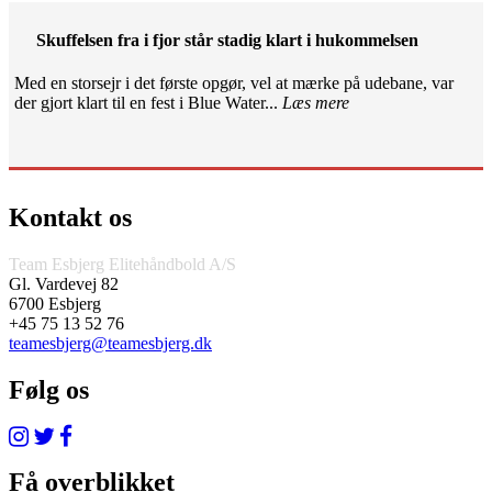
Skuffelsen fra i fjor står stadig klart i hukommelsen
Med en storsejr i det første opgør, vel at mærke på udebane, var
der gjort klart til en fest i Blue Water...
Læs mere
Kontakt os
Team Esbjerg Elitehåndbold A/S
Gl. Vardevej 82
6700 Esbjerg
+45 75 13 52 76
teamesbjerg@teamesbjerg.dk
Følg os
Få overblikket