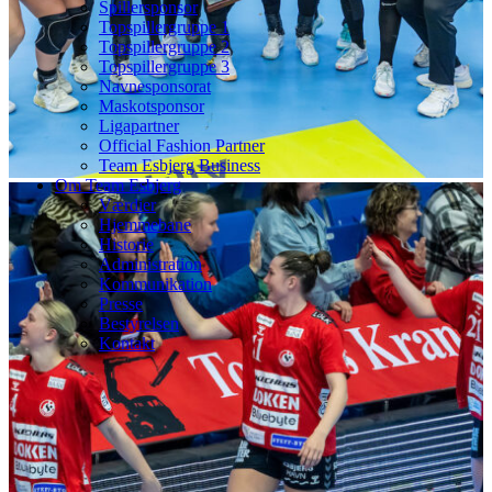
Spillersponsor
Topspillergruppe 1
Topspillergruppe 2
Topspillergruppe 3
Navnesponsorat
Maskotsponsor
Ligapartner
Official Fashion Partner
Team Esbjerg Business
Om Team Esbjerg
Værdier
Hjemmebane
Historie
Administration
Kommunikation
Presse
Bestyrelsen
Kontakt