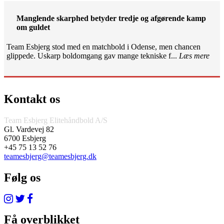
Manglende skarphed betyder tredje og afgørende kamp
om guldet
Team Esbjerg stod med en matchbold i Odense, men chancen
glippede. Uskarp boldomgang gav mange tekniske f...
Læs mere
Kontakt os
Team Esbjerg Elitehåndbold A/S
Gl. Vardevej 82
6700 Esbjerg
+45 75 13 52 76
teamesbjerg@teamesbjerg.dk
Følg os
Få overblikket