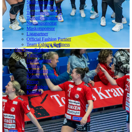
Spillersponsor
Topspillergruppe 1
Topspillergruppe 2
Topspillergruppe 3
Navnesponsorat
Maskotsponsor
Ligapartner
Official Fashion Partner
Team Esbjerg Business
Om Team Esbjerg
Værdier
Hjemmebane
Historie
Administration
Kommunikation
Presse
Bestyrelsen
Kontakt