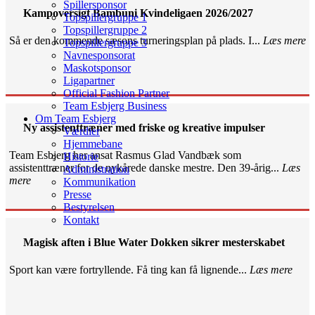
Spillersponsor
Kampoversigt Bambuni Kvindeligaen 2026/2027
Topspillergruppe 1
Topspillergruppe 2
Så er den kommende sæsons turneringsplan på plads. I...
Læs mere
Topspillergruppe 3
Navnesponsorat
Maskotsponsor
Ligapartner
Official Fashion Partner
Team Esbjerg Business
Om Team Esbjerg
Ny assistenttræner med friske og kreative impulser
Værdier
Hjemmebane
Team Esbjerg har ansat Rasmus Glad Vandbæk som
Historie
assistenttræner for de nykårede danske mestre. Den 39-årig...
Læs
Administration
mere
Kommunikation
Presse
Bestyrelsen
Kontakt
Magisk aften i Blue Water Dokken sikrer mesterskabet
Sport kan være fortryllende. Få ting kan få lignende...
Læs mere