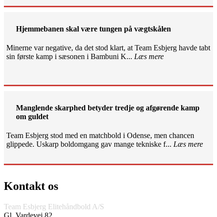
Hjemmebanen skal være tungen på vægtskålen
Minerne var negative, da det stod klart, at Team Esbjerg havde tabt
sin første kamp i sæsonen i Bambuni K...
Læs mere
Manglende skarphed betyder tredje og afgørende kamp
om guldet
Team Esbjerg stod med en matchbold i Odense, men chancen
glippede. Uskarp boldomgang gav mange tekniske f...
Læs mere
Kontakt os
Team Esbjerg Elitehåndbold A/S
Gl. Vardevej 82