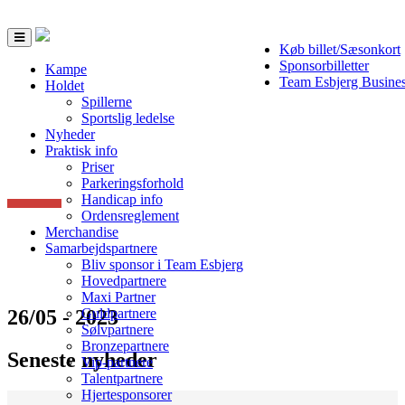
Toggle
Køb billet/Sæsonkort
navigation
Sponsorbilletter
Kampe
Team Esbjerg Busine
Holdet
Spillerne
Sportslig ledelse
Nyheder
Praktisk info
Priser
Parkeringsforhold
Handicap info
Ordensreglement
Merchandise
Samarbejdspartnere
Bliv sponsor i Team Esbjerg
Hovedpartnere
Maxi Partner
26/05 - 2023
Guldpartnere
Sølvpartnere
Bronzepartnere
Seneste nyheder
Vip-partnere
Talentpartnere
Hjertesponsorer