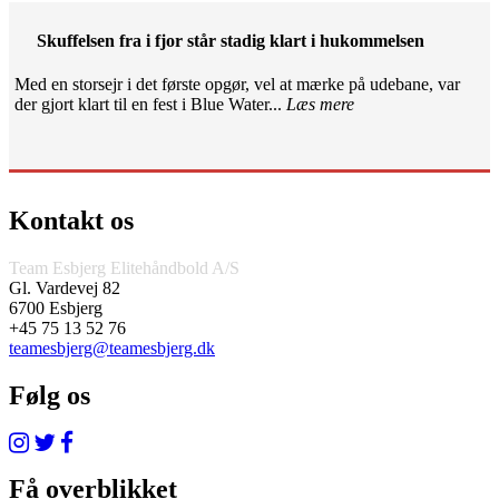
Skuffelsen fra i fjor står stadig klart i hukommelsen
Med en storsejr i det første opgør, vel at mærke på udebane, var
der gjort klart til en fest i Blue Water...
Læs mere
Kontakt os
Team Esbjerg Elitehåndbold A/S
Gl. Vardevej 82
6700 Esbjerg
+45 75 13 52 76
teamesbjerg@teamesbjerg.dk
Følg os
Få overblikket