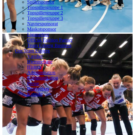
Spillersponsor
Topspillergruppe 1
Topspillergruppe 2
Topspillergruppe 3
Navnesponsorat
Maskotsponsor
Ligapartner
Official Fashion Partner
Team Esbjerg Business
Om Team Esbjerg
Værdier
Hjemmebane
Historie
Administration
Kommunikation
Presse
Bestyrelsen
Kontakt