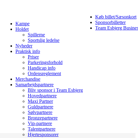
Køb billet/Sæsonkort
Sponsorbilletter
Kampe
Team Esbjerg Busine
Holdet
Spillerne
Sportslig ledelse
Nyheder
Praktisk info
Priser
Parkeringsforhold
Handicap info
Ordensreglement
Merchandise
Samarbejdspartnere
Bliv sponsor i Team Esbjerg
Hovedpartnere
Maxi Partner
Guldpartnere
Sølvpartnere
Bronzepartnere
Vip-partnere
Talentpartnere
Hjertesponsorer