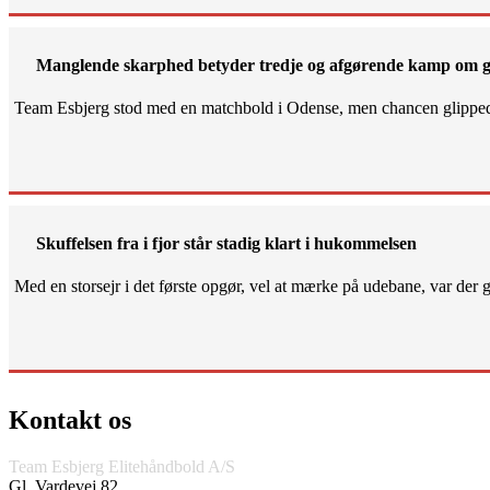
Manglende skarphed betyder tredje og afgørende kamp om g
Team Esbjerg stod med en matchbold i Odense, men chancen glippe
Skuffelsen fra i fjor står stadig klart i hukommelsen
Med en storsejr i det første opgør, vel at mærke på udebane, var der gjo
Kontakt os
Team Esbjerg Elitehåndbold A/S
Gl. Vardevej 82