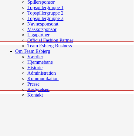
Spillersponsor
Topspillergruppe 1
Topspillergruppe 2
Topspillergruppe 3
Navnesponsorat
Maskotsponsor
Ligapartner
Official Fashion Partner
Team Esbjerg Business
Om Team Esbjerg
Værdier
Hjemmebane
Historie
Administration
Kommunikation
Presse
Bestyrelsen
Kontakt