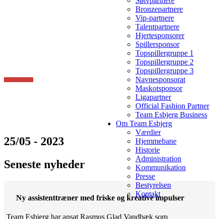
Sølvpartnere
Bronzepartnere
Vip-partnere
Talentpartnere
Hjertesponsorer
Spillersponsor
Topspillergruppe 1
Topspillergruppe 2
Topspillergruppe 3
Navnesponsorat
Maskotsponsor
Ligapartner
Official Fashion Partner
Team Esbjerg Business
Om Team Esbjerg
Værdier
25/05 - 2023
Hjemmebane
Historie
Administration
Seneste nyheder
Kommunikation
Presse
Bestyrelsen
Kontakt
Ny assistenttræner med friske og kreative impulser
Team Esbjerg har ansat Rasmus Glad Vandbæk som