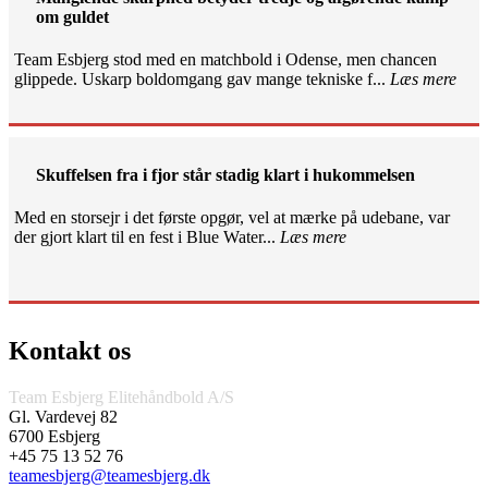
om guldet
Team Esbjerg stod med en matchbold i Odense, men chancen
glippede. Uskarp boldomgang gav mange tekniske f...
Læs mere
Skuffelsen fra i fjor står stadig klart i hukommelsen
Med en storsejr i det første opgør, vel at mærke på udebane, var
der gjort klart til en fest i Blue Water...
Læs mere
Kontakt os
Team Esbjerg Elitehåndbold A/S
Gl. Vardevej 82
6700 Esbjerg
+45 75 13 52 76
teamesbjerg@teamesbjerg.dk