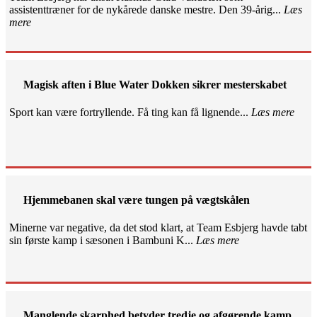
assistenttræner for de nykårede danske mestre. Den 39-årig...
Læs
mere
Magisk aften i Blue Water Dokken sikrer mesterskabet
Sport kan være fortryllende. Få ting kan få lignende...
Læs mere
Hjemmebanen skal være tungen på vægtskålen
Minerne var negative, da det stod klart, at Team Esbjerg havde tabt
sin første kamp i sæsonen i Bambuni K...
Læs mere
Manglende skarphed betyder tredje og afgørende kamp