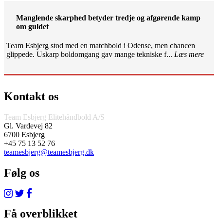
Manglende skarphed betyder tredje og afgørende kamp
om guldet
Team Esbjerg stod med en matchbold i Odense, men chancen
glippede. Uskarp boldomgang gav mange tekniske f...
Læs mere
Kontakt os
Team Esbjerg Elitehåndbold A/S
Gl. Vardevej 82
6700 Esbjerg
+45 75 13 52 76
teamesbjerg@teamesbjerg.dk
Følg os
Få overblikket