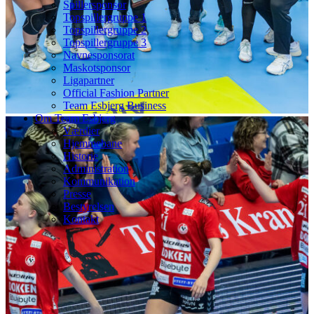
Spillersponsor
Topspillergruppe 1
Topspillergruppe 2
Topspillergruppe 3
Navnesponsorat
Maskotsponsor
Ligapartner
Official Fashion Partner
Team Esbjerg Business
Om Team Esbjerg
Værdier
Hjemmebane
Historie
Administration
Kommunikation
Presse
Bestyrelsen
Kontakt