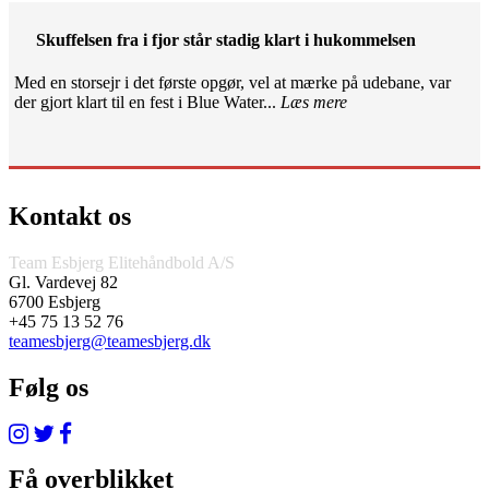
Skuffelsen fra i fjor står stadig klart i hukommelsen
Med en storsejr i det første opgør, vel at mærke på udebane, var
der gjort klart til en fest i Blue Water...
Læs mere
Kontakt os
Team Esbjerg Elitehåndbold A/S
Gl. Vardevej 82
6700 Esbjerg
+45 75 13 52 76
teamesbjerg@teamesbjerg.dk
Følg os
Få overblikket