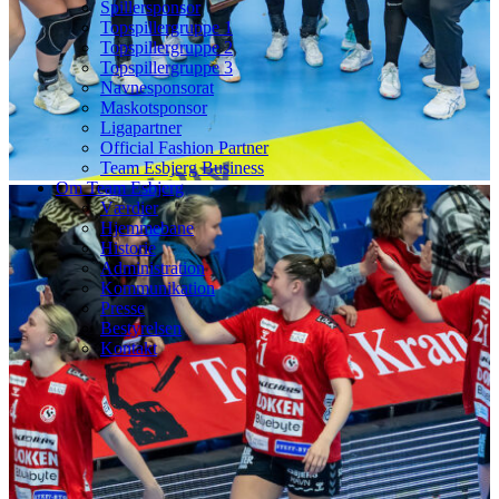
Spillersponsor
Topspillergruppe 1
Topspillergruppe 2
Topspillergruppe 3
Navnesponsorat
Maskotsponsor
Ligapartner
Official Fashion Partner
Team Esbjerg Business
Om Team Esbjerg
Værdier
Hjemmebane
Historie
Administration
Kommunikation
Presse
Bestyrelsen
Kontakt