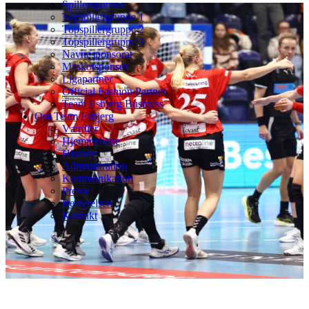
Spillersponsor
Topspillergruppe 1
Topspillergruppe 2
Topspillergruppe 3
Navnesponsorat
Maskotsponsor
Ligapartner
Official Fashion Partner
Team Esbjerg Business
Om Team Esbjerg
Værdier
Hjemmebane
Historie
Administration
Kommunikation
Presse
Bestyrelsen
Kontakt