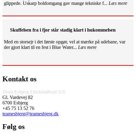
glippede. Uskarp boldomgang gav mange tekniske f...
Læs mere
Skuffelsen fra i fjor står stadig klart i hukommelsen
Med en storsejr i det første opgør, vel at mærke på udebane, var
der gjort klart til en fest i Blue Water...
Læs mere
Kontakt os
Team Esbjerg Elitehåndbold A/S
Gl. Vardevej 82
6700 Esbjerg
+45 75 13 52 76
teamesbjerg@teamesbjerg.dk
Følg os