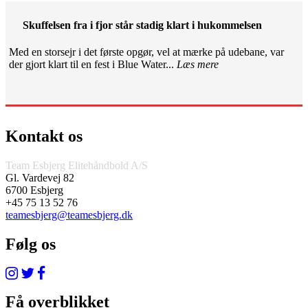
Skuffelsen fra i fjor står stadig klart i hukommelsen
Med en storsejr i det første opgør, vel at mærke på udebane, var
der gjort klart til en fest i Blue Water...
Læs mere
Kontakt os
Team Esbjerg Elitehåndbold A/S
Gl. Vardevej 82
6700 Esbjerg
+45 75 13 52 76
teamesbjerg@teamesbjerg.dk
Følg os
Få overblikket