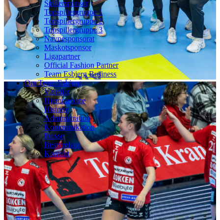
Spillersponsor
Topspillergruppe 1
Topspillergruppe 2
Topspillergruppe 3
Navnesponsorat
Maskotsponsor
Ligapartner
Official Fashion Partner
Team Esbjerg Business
Om Team Esbjerg
Værdier
Hjemmebane
Historie
Administration
Kommunikation
Presse
Bestyrelsen
Kontakt