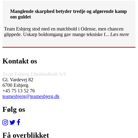
Manglende skarphed betyder tredje og afgørende kamp
om guldet
Team Esbjerg stod med en matchbold i Odense, men chancen
glippede. Uskarp boldomgang gav mange tekniske f...
Læs mere
Kontakt os
Team Esbjerg Elitehåndbold A/S
Gl. Vardevej 82
6700 Esbjerg
+45 75 13 52 76
teamesbjerg@teamesbjerg.dk
Følg os
Få overblikket