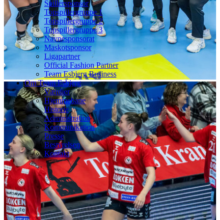
Spillersponsor
Topspillergruppe 1
Topspillergruppe 2
Topspillergruppe 3
Navnesponsorat
Maskotsponsor
Ligapartner
Official Fashion Partner
Team Esbjerg Business
Om Team Esbjerg
Værdier
Hjemmebane
Historie
Administration
Kommunikation
Presse
Bestyrelsen
Kontakt