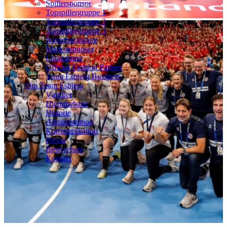
Spillersponsor
Topspillergruppe 1
Topspillergruppe 2
Topspillergruppe 3
Navnesponsorat
Maskotsponsor
Ligapartner
Official Fashion Partner
Team Esbjerg Business
Om Team Esbjerg
Værdier
Hjemmebane
Historie
Administration
Kommunikation
Presse
Bestyrelsen
Kontakt