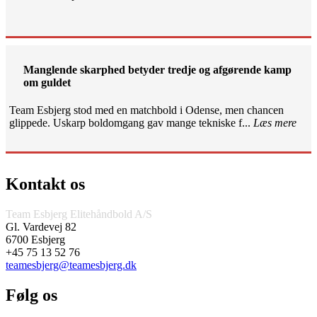
Manglende skarphed betyder tredje og afgørende kamp
om guldet
Team Esbjerg stod med en matchbold i Odense, men chancen
glippede. Uskarp boldomgang gav mange tekniske f...
Læs mere
Kontakt os
Team Esbjerg Elitehåndbold A/S
Gl. Vardevej 82
6700 Esbjerg
+45 75 13 52 76
teamesbjerg@teamesbjerg.dk
Følg os