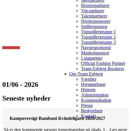
Sølvpartnere
Bronzepartnere
Vip-partnere
Talentpartnere
Hjertesponsorer
Spillersponsor
Topspillergruppe 1
Topspillergruppe 2
Topspillergruppe 3
Navnesponsorat
Maskotsponsor
Ligapartner
Official Fashion Partner
Team Esbjerg Business
Om Team Esbjerg
Værdier
01/06 - 2026
Hjemmebane
Historie
Administration
Seneste nyheder
Kommunikation
Presse
Bestyrelsen
Kontakt
Kampoversigt Bambuni Kvindeligaen 2026/2027
Så er den kommende sæsons turneringsplan på plads. I...
Læs mere