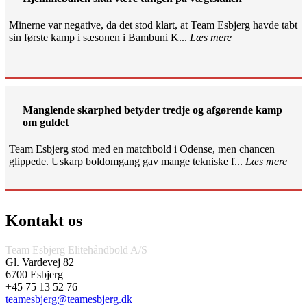
Minerne var negative, da det stod klart, at Team Esbjerg havde tabt
sin første kamp i sæsonen i Bambuni K...
Læs mere
Manglende skarphed betyder tredje og afgørende kamp
om guldet
Team Esbjerg stod med en matchbold i Odense, men chancen
glippede. Uskarp boldomgang gav mange tekniske f...
Læs mere
Kontakt os
Team Esbjerg Elitehåndbold A/S
Gl. Vardevej 82
6700 Esbjerg
+45 75 13 52 76
teamesbjerg@teamesbjerg.dk