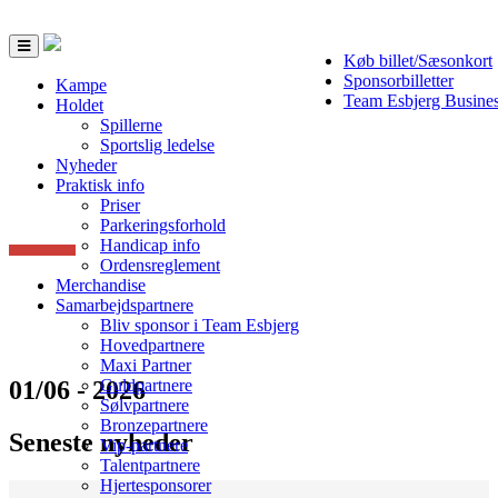
Toggle
Køb billet/Sæsonkort
navigation
Sponsorbilletter
Kampe
Team Esbjerg Busine
Holdet
Spillerne
Sportslig ledelse
Nyheder
Praktisk info
Priser
Parkeringsforhold
Handicap info
Ordensreglement
Merchandise
Samarbejdspartnere
Bliv sponsor i Team Esbjerg
Hovedpartnere
Maxi Partner
01/06 - 2026
Guldpartnere
Sølvpartnere
Bronzepartnere
Seneste nyheder
Vip-partnere
Talentpartnere
Hjertesponsorer