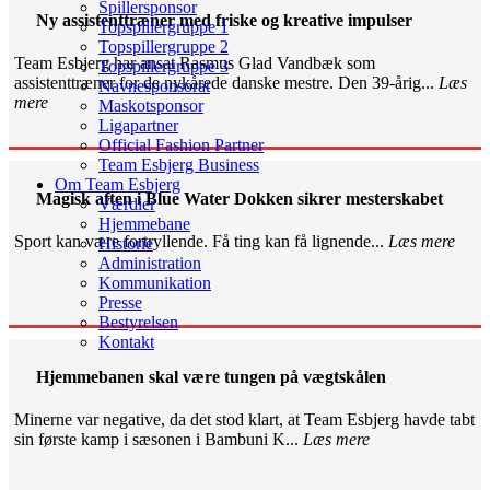
Spillersponsor
Ny assistenttræner med friske og kreative impulser
Topspillergruppe 1
Topspillergruppe 2
Team Esbjerg har ansat Rasmus Glad Vandbæk som
Topspillergruppe 3
assistenttræner for de nykårede danske mestre. Den 39-årig...
Læs
Navnesponsorat
mere
Maskotsponsor
Ligapartner
Official Fashion Partner
Team Esbjerg Business
Om Team Esbjerg
Magisk aften i Blue Water Dokken sikrer mesterskabet
Værdier
Hjemmebane
Sport kan være fortryllende. Få ting kan få lignende...
Læs mere
Historie
Administration
Kommunikation
Presse
Bestyrelsen
Kontakt
Hjemmebanen skal være tungen på vægtskålen
Minerne var negative, da det stod klart, at Team Esbjerg havde tabt
sin første kamp i sæsonen i Bambuni K...
Læs mere