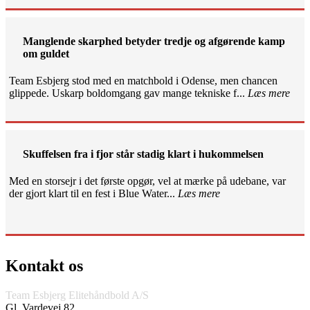
Manglende skarphed betyder tredje og afgørende kamp
om guldet
Team Esbjerg stod med en matchbold i Odense, men chancen
glippede. Uskarp boldomgang gav mange tekniske f...
Læs mere
Skuffelsen fra i fjor står stadig klart i hukommelsen
Med en storsejr i det første opgør, vel at mærke på udebane, var
der gjort klart til en fest i Blue Water...
Læs mere
Kontakt os
Team Esbjerg Elitehåndbold A/S
Gl. Vardevej 82