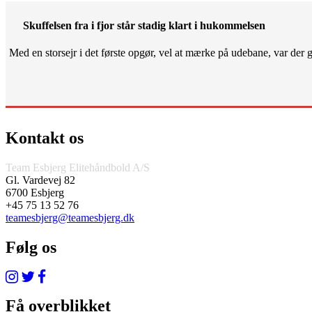
Skuffelsen fra i fjor står stadig klart i hukommelsen
Med en storsejr i det første opgør, vel at mærke på udebane, var der gjo
Kontakt os
Team Esbjerg Elitehåndbold A/S
Gl. Vardevej 82
6700 Esbjerg
+45 75 13 52 76
teamesbjerg@teamesbjerg.dk
Følg os
Få overblikket