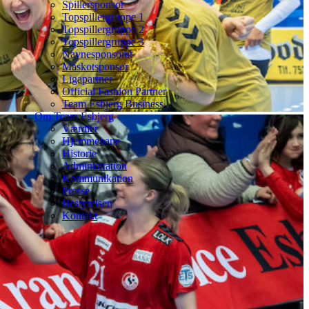
Spillersponsor
Topspillergruppe 1
Topspillergruppe 2
Topspillergruppe 3
Navnesponsorat
Maskotsponsor
Ligapartner
Official Fashion Partner
Team Esbjerg Business
Om Team Esbjerg
Værdier
Hjemmebane
Historie
Administration
Kommunikation
Presse
Bestyrelsen
Kontakt