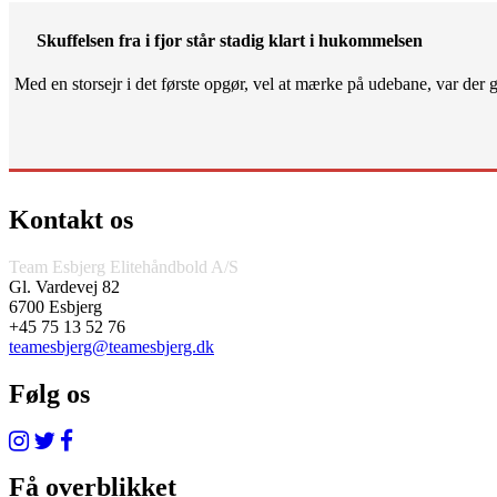
Skuffelsen fra i fjor står stadig klart i hukommelsen
Med en storsejr i det første opgør, vel at mærke på udebane, var der gjo
Kontakt os
Team Esbjerg Elitehåndbold A/S
Gl. Vardevej 82
6700 Esbjerg
+45 75 13 52 76
teamesbjerg@teamesbjerg.dk
Følg os
Få overblikket