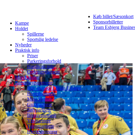
Køb billet/Sæsonkort
Sponsorbilletter
Kampe
Team Esbjerg Busine
Holdet
Spillerne
Sportslig ledelse
Nyheder
Praktisk info
Priser
Parkeringsforhold
Handicap info
Ordensreglement
Merchandise
Samarbejdspartnere
Bliv sponsor i Team Esbjerg
Hovedpartnere
Maxi Partner
Guldpartnere
Sølvpartnere
Bronzepartnere
Vip-partnere
Talentpartnere
Hjertesponsorer