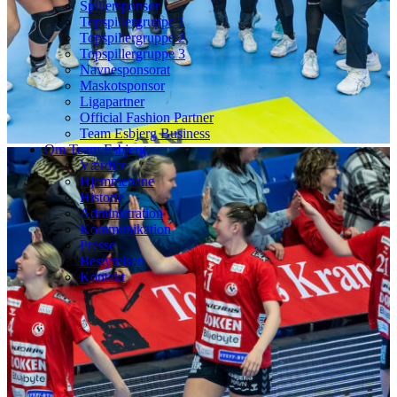
Spillersponsor
Topspillergruppe 1
Topspillergruppe 2
Topspillergruppe 3
Navnesponsorat
Maskotsponsor
Ligapartner
Official Fashion Partner
Team Esbjerg Business
Om Team Esbjerg
Værdier
Hjemmebane
Historie
Administration
Kommunikation
Presse
Bestyrelsen
Kontakt