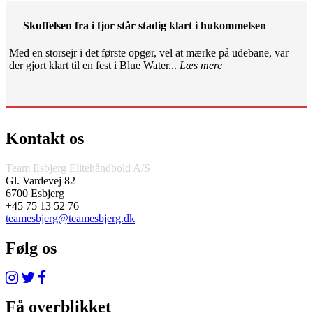
Skuffelsen fra i fjor står stadig klart i hukommelsen
Med en storsejr i det første opgør, vel at mærke på udebane, var
der gjort klart til en fest i Blue Water...
Læs mere
Kontakt os
Team Esbjerg Elitehåndbold A/S
Gl. Vardevej 82
6700 Esbjerg
+45 75 13 52 76
teamesbjerg@teamesbjerg.dk
Følg os
Få overblikket