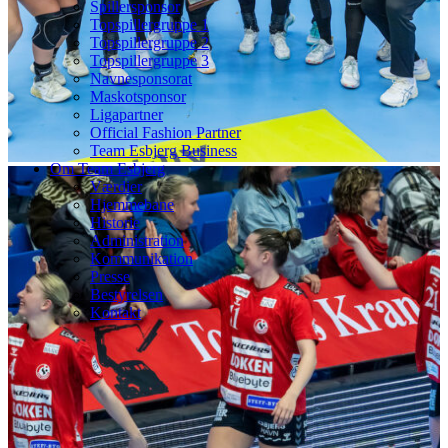
Spillersponsor
Topspillergruppe 1
Topspillergruppe 2
Topspillergruppe 3
Navnesponsorat
Maskotsponsor
Ligapartner
Official Fashion Partner
Team Esbjerg Business
Om Team Esbjerg
Værdier
Hjemmebane
Historie
Administration
Kommunikation
Presse
Bestyrelsen
Kontakt