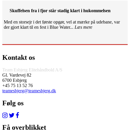
Skuffelsen fra i fjor står stadig klart i hukommelsen
Med en storsejr i det første opgør, vel at mærke på udebane, var
der gjort klart til en fest i Blue Water...
Læs mere
Kontakt os
Team Esbjerg Elitehåndbold A/S
Gl. Vardevej 82
6700 Esbjerg
+45 75 13 52 76
teamesbjerg@teamesbjerg.dk
Følg os
Få overblikket