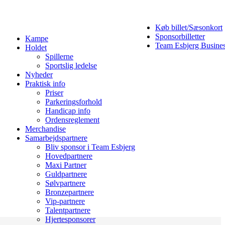
Køb billet/Sæsonkort
Sponsorbilletter
Kampe
Team Esbjerg Busine
Holdet
Spillerne
Sportslig ledelse
Nyheder
Praktisk info
Priser
Parkeringsforhold
Handicap info
Ordensreglement
Merchandise
Samarbejdspartnere
Bliv sponsor i Team Esbjerg
Hovedpartnere
Maxi Partner
Guldpartnere
Sølvpartnere
Bronzepartnere
Vip-partnere
Talentpartnere
Hjertesponsorer