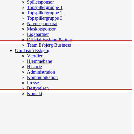
Spillersponsor
Topspillergruppe 1
Topspillergruppe 2
Topspillergruppe 3
Navnesponsorat
Maskotsponsor
Ligapartner
Official Fashion Partner
Team Esbjerg Business
Om Team Esbjerg
Værdier
Hjemmebane
Historie
Administration
Kommunikation
Presse
Bestyrelsen
Kontakt