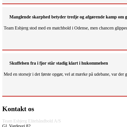
Manglende skarphed betyder tredje og afgørende kamp om g
Team Esbjerg stod med en matchbold i Odense, men chancen glippe
Skuffelsen fra i fjor står stadig klart i hukommelsen
Med en storsejr i det første opgør, vel at mærke på udebane, var der gjo
Kontakt os
Team Esbjerg Elitehåndbold A/S
Gl. Vardevej 82