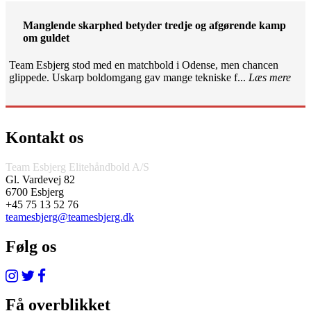
Manglende skarphed betyder tredje og afgørende kamp
om guldet
Team Esbjerg stod med en matchbold i Odense, men chancen
glippede. Uskarp boldomgang gav mange tekniske f...
Læs mere
Kontakt os
Team Esbjerg Elitehåndbold A/S
Gl. Vardevej 82
6700 Esbjerg
+45 75 13 52 76
teamesbjerg@teamesbjerg.dk
Følg os
Få overblikket