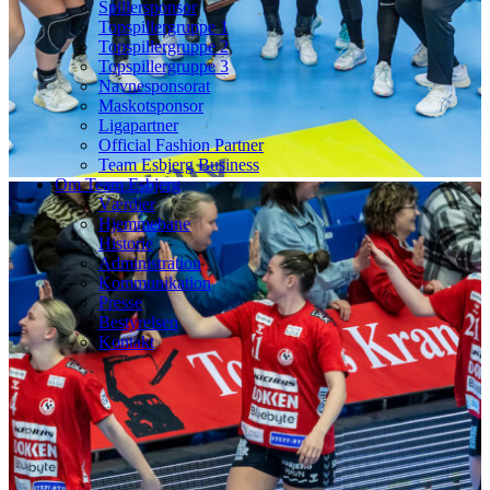
Spillersponsor
Topspillergruppe 1
Topspillergruppe 2
Topspillergruppe 3
Navnesponsorat
Maskotsponsor
Ligapartner
Official Fashion Partner
Team Esbjerg Business
Om Team Esbjerg
Værdier
Hjemmebane
Historie
Administration
Kommunikation
Presse
Bestyrelsen
Kontakt