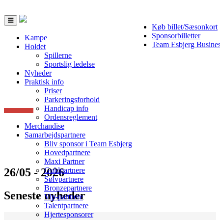
Toggle
Køb billet/Sæsonkort
navigation
Sponsorbilletter
Kampe
Team Esbjerg Busine
Holdet
Spillerne
Sportslig ledelse
Nyheder
Praktisk info
Priser
Parkeringsforhold
Handicap info
Ordensreglement
Merchandise
Samarbejdspartnere
Bliv sponsor i Team Esbjerg
Hovedpartnere
Maxi Partner
26/05 - 2026
Guldpartnere
Sølvpartnere
Bronzepartnere
Seneste nyheder
Vip-partnere
Talentpartnere
Hjertesponsorer