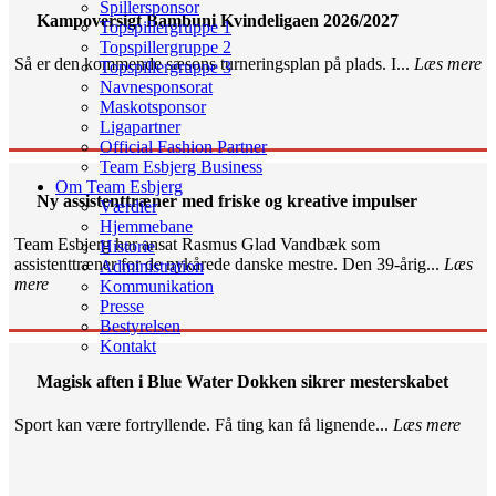
Spillersponsor
Kampoversigt Bambuni Kvindeligaen 2026/2027
Topspillergruppe 1
Topspillergruppe 2
Så er den kommende sæsons turneringsplan på plads. I...
Læs mere
Topspillergruppe 3
Navnesponsorat
Maskotsponsor
Ligapartner
Official Fashion Partner
Team Esbjerg Business
Om Team Esbjerg
Ny assistenttræner med friske og kreative impulser
Værdier
Hjemmebane
Team Esbjerg har ansat Rasmus Glad Vandbæk som
Historie
assistenttræner for de nykårede danske mestre. Den 39-årig...
Læs
Administration
mere
Kommunikation
Presse
Bestyrelsen
Kontakt
Magisk aften i Blue Water Dokken sikrer mesterskabet
Sport kan være fortryllende. Få ting kan få lignende...
Læs mere