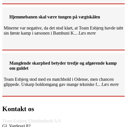
Hjemmebanen skal være tungen på vægtskålen
Minerne var negative, da det stod klart, at Team Esbjerg havde tabt
sin første kamp i sæsonen i Bambuni K...
Læs mere
Manglende skarphed betyder tredje og afgørende kamp
om guldet
Team Esbjerg stod med en matchbold i Odense, men chancen
glippede. Uskarp boldomgang gav mange tekniske f...
Læs mere
Kontakt os
Team Esbjerg Elitehåndbold A/S
Gl. Vardevej 82