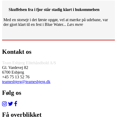
Skuffelsen fra i fjor står stadig klart i hukommelsen
Med en storsejr i det første opgør, vel at mærke på udebane, var
der gjort klart til en fest i Blue Water...
Læs mere
Kontakt os
Team Esbjerg Elitehåndbold A/S
Gl. Vardevej 82
6700 Esbjerg
+45 75 13 52 76
teamesbjerg@teamesbjerg.dk
Følg os
Få overblikket