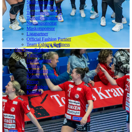
Spillersponsor
Topspillergruppe 1
Topspillergruppe 2
Topspillergruppe 3
Navnesponsorat
Maskotsponsor
Ligapartner
Official Fashion Partner
Team Esbjerg Business
Om Team Esbjerg
Værdier
Hjemmebane
Historie
Administration
Kommunikation
Presse
Bestyrelsen
Kontakt