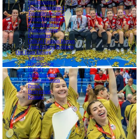
Spillersponsor
Topspillergruppe 1
Topspillergruppe 2
Topspillergruppe 3
Navnesponsorat
Maskotsponsor
Ligapartner
Official Fashion Partner
Team Esbjerg Business
Om Team Esbjerg
Værdier
Hjemmebane
Historie
Administration
Kommunikation
Presse
Bestyrelsen
Kontakt