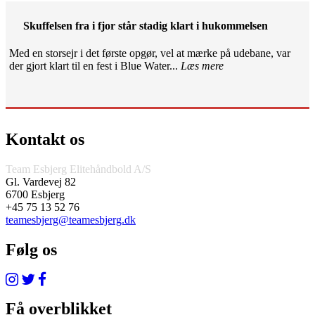
Skuffelsen fra i fjor står stadig klart i hukommelsen
Med en storsejr i det første opgør, vel at mærke på udebane, var
der gjort klart til en fest i Blue Water...
Læs mere
Kontakt os
Team Esbjerg Elitehåndbold A/S
Gl. Vardevej 82
6700 Esbjerg
+45 75 13 52 76
teamesbjerg@teamesbjerg.dk
Følg os
Få overblikket