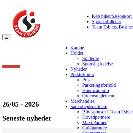
Køb billet/Sæsonkort
Sponsorbilletter
Team Esbjerg Busine
Toggle
navigation
Kampe
Holdet
Spillerne
Sportslig ledelse
Nyheder
Praktisk info
Priser
Parkeringsforhold
Handicap info
Ordensreglement
Merchandise
26/05 - 2026
Samarbejdspartnere
Bliv sponsor i Team Esbje
Seneste nyheder
Hovedpartnere
Maxi Partner
Guldpartnere