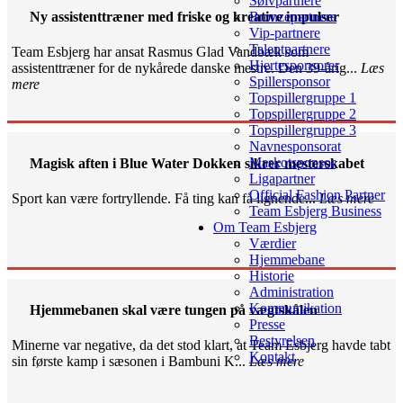
Sølvpartnere
Ny assistenttræner med friske og kreative impulser
Bronzepartnere
Vip-partnere
Talentpartnere
Team Esbjerg har ansat Rasmus Glad Vandbæk som
Hjertesponsorer
assistenttræner for de nykårede danske mestre. Den 39-årig...
Læs
Spillersponsor
mere
Topspillergruppe 1
Topspillergruppe 2
Topspillergruppe 3
Navnesponsorat
Maskotsponsor
Magisk aften i Blue Water Dokken sikrer mesterskabet
Ligapartner
Official Fashion Partner
Sport kan være fortryllende. Få ting kan få lignende...
Læs mere
Team Esbjerg Business
Om Team Esbjerg
Værdier
Hjemmebane
Historie
Administration
Kommunikation
Hjemmebanen skal være tungen på vægtskålen
Presse
Bestyrelsen
Minerne var negative, da det stod klart, at Team Esbjerg havde tabt
Kontakt
sin første kamp i sæsonen i Bambuni K...
Læs mere