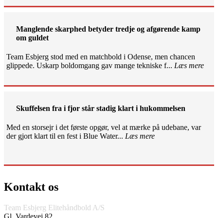
Manglende skarphed betyder tredje og afgørende kamp
om guldet
Team Esbjerg stod med en matchbold i Odense, men chancen
glippede. Uskarp boldomgang gav mange tekniske f...
Læs mere
Skuffelsen fra i fjor står stadig klart i hukommelsen
Med en storsejr i det første opgør, vel at mærke på udebane, var
der gjort klart til en fest i Blue Water...
Læs mere
Kontakt os
Team Esbjerg Elitehåndbold A/S
Gl. Vardevej 82