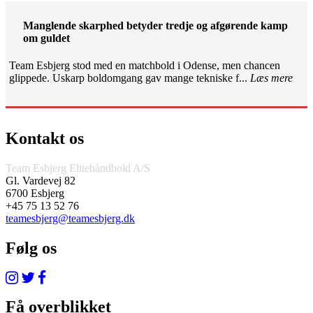
Manglende skarphed betyder tredje og afgørende kamp
om guldet
Team Esbjerg stod med en matchbold i Odense, men chancen
glippede. Uskarp boldomgang gav mange tekniske f...
Læs mere
Kontakt os
Team Esbjerg Elitehåndbold A/S
Gl. Vardevej 82
6700 Esbjerg
+45 75 13 52 76
teamesbjerg@teamesbjerg.dk
Følg os
Få overblikket