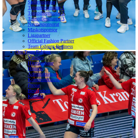
Spillersponsor
Topspillergruppe 1
Topspillergruppe 2
Topspillergruppe 3
Navnesponsorat
Maskotsponsor
Ligapartner
Official Fashion Partner
Team Esbjerg Business
Om Team Esbjerg
Værdier
Hjemmebane
Historie
Administration
Kommunikation
Presse
Bestyrelsen
Kontakt