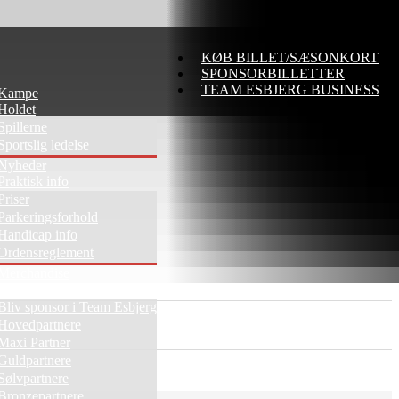
KØB BILLET/SÆSONKORT
SPONSORBILLETTER
TEAM ESBJERG BUSINESS
Kampe
Holdet
Spillerne
Sportslig ledelse
Nyheder
Praktisk info
Priser
Parkeringsforhold
Handicap info
Ordensreglement
Merchandise
Samarbejdspartnere
Bliv sponsor i Team Esbjerg
Hovedpartnere
Maxi Partner
Guldpartnere
Sølvpartnere
Bronzepartnere