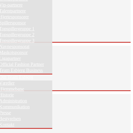
Vip-partnere
Talentpartnere
Hjertesponsorer
Spillersponsor
Topspillergruppe 1
Topspillergruppe 2
Topspillergruppe 3
Navnesponsorat
Maskotsponsor
Ligapartner
Official Fashion Partner
Team Esbjerg Business
Om Team Esbjerg
Værdier
Hjemmebane
Historie
Administration
Kommunikation
Presse
Bestyrelsen
Kontakt