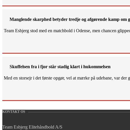
Manglende skarphed betyder tredje og afgørende kamp om g
Team Esbjerg stod med en matchbold i Odense, men chancen glippe
Skuffelsen fra i fjor står stadig klart i hukommelsen
Med en storsejr i det første opgør, vel at mærke på udebane, var der gjo
KONTAKT OS
Team Esbjerg Elitehåndbold A/S