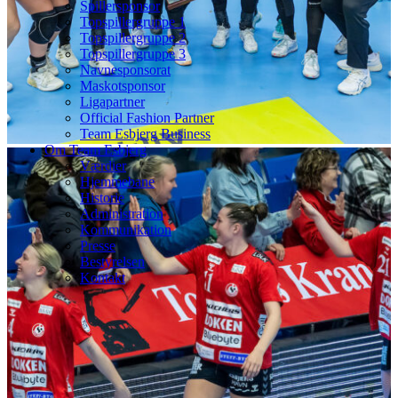
Spillersponsor
Topspillergruppe 1
Topspillergruppe 2
Topspillergruppe 3
Navnesponsorat
Maskotsponsor
Ligapartner
Official Fashion Partner
Team Esbjerg Business
Om Team Esbjerg
Værdier
Hjemmebane
Historie
Administration
Kommunikation
Presse
Bestyrelsen
Kontakt