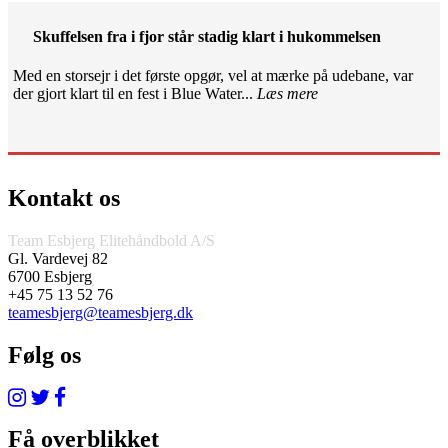
Skuffelsen fra i fjor står stadig klart i hukommelsen
Med en storsejr i det første opgør, vel at mærke på udebane, var
der gjort klart til en fest i Blue Water...
Læs mere
Kontakt os
Team Esbjerg Elitehåndbold A/S
Gl. Vardevej 82
6700 Esbjerg
+45 75 13 52 76
teamesbjerg@teamesbjerg.dk
Følg os
Få overblikket