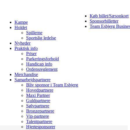
Køb billet/Sæsonkort
Sponsorbilletter
Kampe
Team Esbjerg Busine
Holdet
Spillerne
Sportslig ledelse
Nyheder
Praktisk info
Priser
Parkeringsforhold
Handicap info
Ordensreglement
Merchandise
Samarbejdspartnere
Bliv sponsor i Team Esbjerg
Hovedpartnere
Maxi Partner
Guldpartnere
Sølvpartnere
Bronzepartnere
Vip-partnere
Talentpartnere
Hjertesponsorer