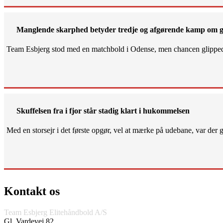
Manglende skarphed betyder tredje og afgørende kamp om g
Team Esbjerg stod med en matchbold i Odense, men chancen glippe
Skuffelsen fra i fjor står stadig klart i hukommelsen
Med en storsejr i det første opgør, vel at mærke på udebane, var der gjo
Kontakt os
Team Esbjerg Elitehåndbold A/S
Gl. Vardevej 82