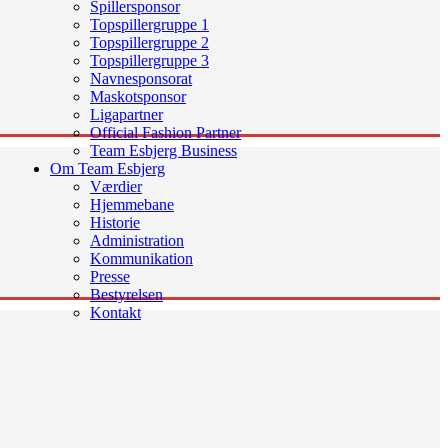
Spillersponsor
Topspillergruppe 1
Topspillergruppe 2
Topspillergruppe 3
Navnesponsorat
Maskotsponsor
Ligapartner
Official Fashion Partner
Team Esbjerg Business
Om Team Esbjerg
Værdier
Hjemmebane
Historie
Administration
Kommunikation
Presse
Bestyrelsen
Kontakt