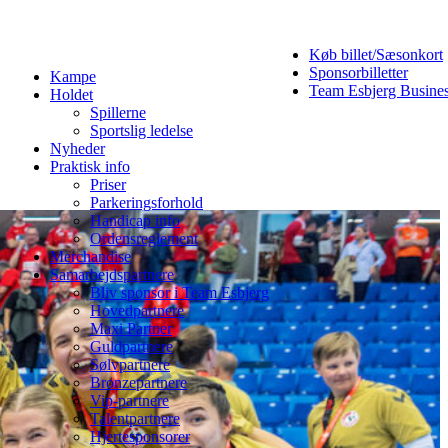
Køb billet/Sæsonkort
Sponsorbilletter
Kampe
Team Esbjerg Busine
Holdet
Spillerne
Sportslig ledelse
Nyheder
Praktisk info
Priser
Parkeringsforhold
Handicap info
Ordensreglement
Merchandise
Samarbejdspartnere
Bliv sponsor i Team Esbjerg
Hovedpartnere
Maxi Partner
Guldpartnere
Sølvpartnere
Bronzepartnere
Vip-partnere
Talentpartnere
Hjertesponsorer