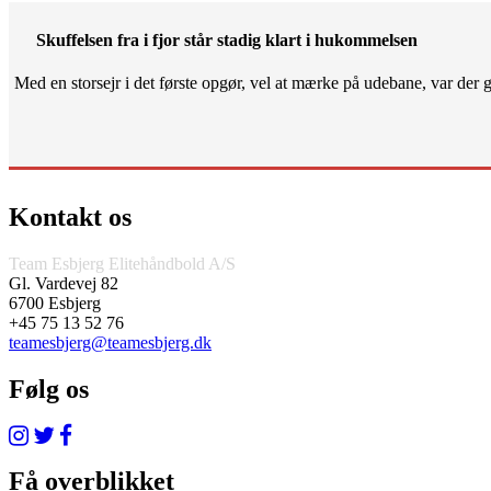
Skuffelsen fra i fjor står stadig klart i hukommelsen
Med en storsejr i det første opgør, vel at mærke på udebane, var der gjo
Kontakt os
Team Esbjerg Elitehåndbold A/S
Gl. Vardevej 82
6700 Esbjerg
+45 75 13 52 76
teamesbjerg@teamesbjerg.dk
Følg os
Få overblikket