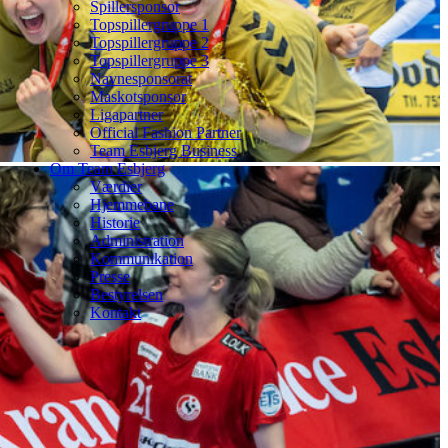
Spillersponsor
Topspillergruppe 1
Topspillergruppe 2
Topspillergruppe 3
Navnesponsorat
Maskotsponsor
Ligapartner
Official Fashion Partner
Team Esbjerg Business
Om Team Esbjerg
Værdier
Hjemmebane
Historie
Administration
Kommunikation
Presse
Bestyrelsen
Kontakt