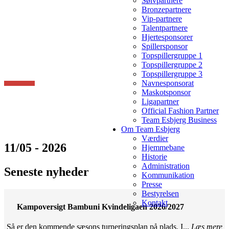
Sølvpartnere
Bronzepartnere
Vip-partnere
Talentpartnere
Hjertesponsorer
Spillersponsor
Topspillergruppe 1
Topspillergruppe 2
Topspillergruppe 3
Navnesponsorat
Maskotsponsor
Ligapartner
Official Fashion Partner
Team Esbjerg Business
Om Team Esbjerg
Værdier
11/05 - 2026
Hjemmebane
Historie
Administration
Seneste nyheder
Kommunikation
Presse
Bestyrelsen
Kontakt
Kampoversigt Bambuni Kvindeligaen 2026/2027
Så er den kommende sæsons turneringsplan på plads. I...
Læs mere