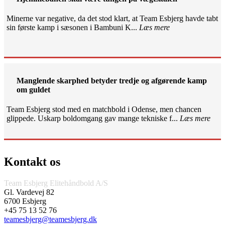
Minerne var negative, da det stod klart, at Team Esbjerg havde tabt
sin første kamp i sæsonen i Bambuni K...
Læs mere
Manglende skarphed betyder tredje og afgørende kamp
om guldet
Team Esbjerg stod med en matchbold i Odense, men chancen
glippede. Uskarp boldomgang gav mange tekniske f...
Læs mere
Kontakt os
Team Esbjerg Elitehåndbold A/S
Gl. Vardevej 82
6700 Esbjerg
+45 75 13 52 76
teamesbjerg@teamesbjerg.dk