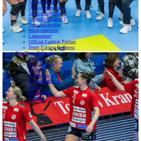
Spillersponsor
Topspillergruppe 1
Topspillergruppe 2
Topspillergruppe 3
Navnesponsorat
Maskotsponsor
Ligapartner
Official Fashion Partner
Team Esbjerg Business
Om Team Esbjerg
Værdier
Hjemmebane
Historie
Administration
Kommunikation
Presse
Bestyrelsen
Kontakt