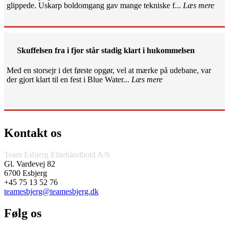
glippede. Uskarp boldomgang gav mange tekniske f...
Læs mere
Skuffelsen fra i fjor står stadig klart i hukommelsen
Med en storsejr i det første opgør, vel at mærke på udebane, var
der gjort klart til en fest i Blue Water...
Læs mere
Kontakt os
Team Esbjerg Elitehåndbold A/S
Gl. Vardevej 82
6700 Esbjerg
+45 75 13 52 76
teamesbjerg@teamesbjerg.dk
Følg os