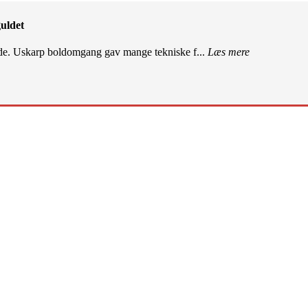
uldet
de. Uskarp boldomgang gav mange tekniske f...
Læs mere