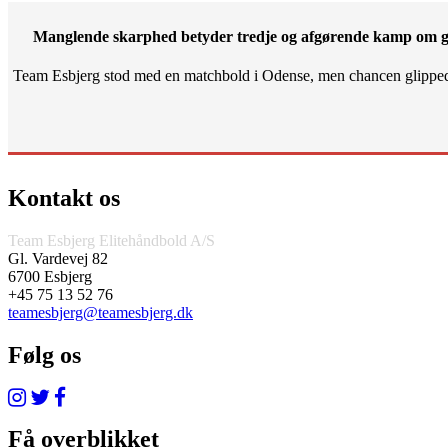
Manglende skarphed betyder tredje og afgørende kamp om g
Team Esbjerg stod med en matchbold i Odense, men chancen glippe
Kontakt os
Team Esbjerg Elitehåndbold A/S
Gl. Vardevej 82
6700 Esbjerg
+45 75 13 52 76
teamesbjerg@teamesbjerg.dk
Følg os
Få overblikket