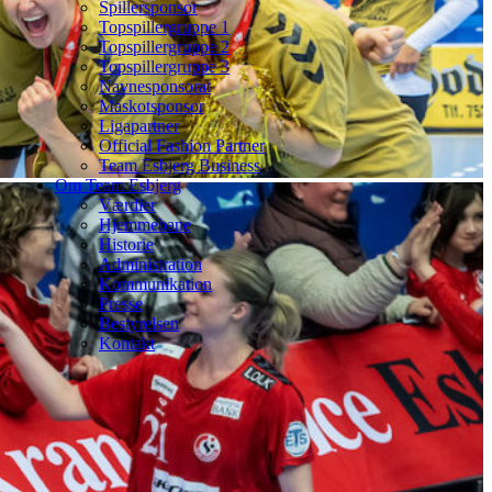
Spillersponsor
Topspillergruppe 1
Topspillergruppe 2
Topspillergruppe 3
Navnesponsorat
Maskotsponsor
Ligapartner
Official Fashion Partner
Team Esbjerg Business
Om Team Esbjerg
Værdier
Hjemmebane
Historie
Administration
Kommunikation
Presse
Bestyrelsen
Kontakt