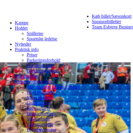
Køb billet/Sæsonkort
Sponsorbilletter
Kampe
Team Esbjerg Busine
Holdet
Spillerne
Sportslig ledelse
Nyheder
Praktisk info
Priser
Parkeringsforhold
Handicap info
Ordensreglement
Merchandise
Samarbejdspartnere
Bliv sponsor i Team Esbjerg
Hovedpartnere
Maxi Partner
Guldpartnere
Sølvpartnere
Bronzepartnere
Vip-partnere
Talentpartnere
Hjertesponsorer