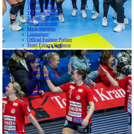
Spillersponsor
Topspillergruppe 1
Topspillergruppe 2
Topspillergruppe 3
Navnesponsorat
Maskotsponsor
Ligapartner
Official Fashion Partner
Team Esbjerg Business
Om Team Esbjerg
Værdier
Hjemmebane
Historie
Administration
Kommunikation
Presse
Bestyrelsen
Kontakt