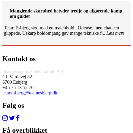
Manglende skarphed betyder tredje og afgørende kamp
om guldet
Team Esbjerg stod med en matchbold i Odense, men chancen
glippede. Uskarp boldomgang gav mange tekniske f...
Læs mere
Kontakt os
Team Esbjerg Elitehåndbold A/S
Gl. Vardevej 82
6700 Esbjerg
+45 75 13 52 76
teamesbjerg@teamesbjerg.dk
Følg os
Få overblikket