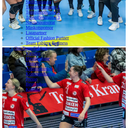
Spillersponsor
Topspillergruppe 1
Topspillergruppe 2
Topspillergruppe 3
Navnesponsorat
Maskotsponsor
Ligapartner
Official Fashion Partner
Team Esbjerg Business
Om Team Esbjerg
Værdier
Hjemmebane
Historie
Administration
Kommunikation
Presse
Bestyrelsen
Kontakt