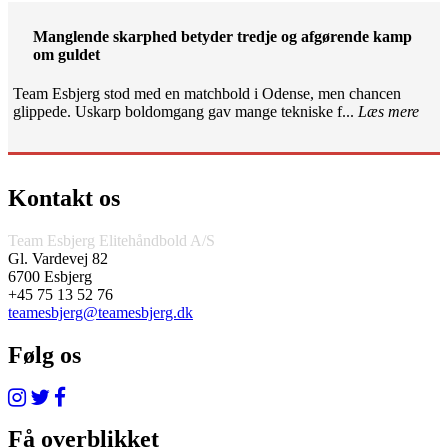
Manglende skarphed betyder tredje og afgørende kamp
om guldet
Team Esbjerg stod med en matchbold i Odense, men chancen
glippede. Uskarp boldomgang gav mange tekniske f...
Læs mere
Kontakt os
Team Esbjerg Elitehåndbold A/S
Gl. Vardevej 82
6700 Esbjerg
+45 75 13 52 76
teamesbjerg@teamesbjerg.dk
Følg os
Få overblikket