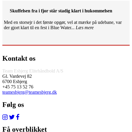
Skuffelsen fra i fjor står stadig klart i hukommelsen
Med en storsejr i det første opgør, vel at mærke på udebane, var
der gjort klart til en fest i Blue Water...
Læs mere
Kontakt os
Team Esbjerg Elitehåndbold A/S
Gl. Vardevej 82
6700 Esbjerg
+45 75 13 52 76
teamesbjerg@teamesbjerg.dk
Følg os
Få overblikket