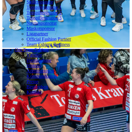
Spillersponsor
Topspillergruppe 1
Topspillergruppe 2
Topspillergruppe 3
Navnesponsorat
Maskotsponsor
Ligapartner
Official Fashion Partner
Team Esbjerg Business
Om Team Esbjerg
Værdier
Hjemmebane
Historie
Administration
Kommunikation
Presse
Bestyrelsen
Kontakt