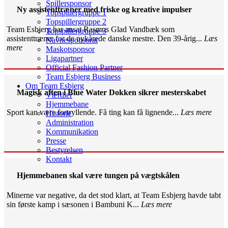
Spillersponsor
Ny assistenttræner med friske og kreative impulser
Topspillergruppe 1
Topspillergruppe 2
Team Esbjerg har ansat Rasmus Glad Vandbæk som
Topspillergruppe 3
assistenttræner for de nykårede danske mestre. Den 39-årig...
Læs
Navnesponsorat
mere
Maskotsponsor
Ligapartner
Official Fashion Partner
Team Esbjerg Business
Om Team Esbjerg
Magisk aften i Blue Water Dokken sikrer mesterskabet
Værdier
Hjemmebane
Sport kan være fortryllende. Få ting kan få lignende...
Læs mere
Historie
Administration
Kommunikation
Presse
Bestyrelsen
Kontakt
Hjemmebanen skal være tungen på vægtskålen
Minerne var negative, da det stod klart, at Team Esbjerg havde tabt
sin første kamp i sæsonen i Bambuni K...
Læs mere