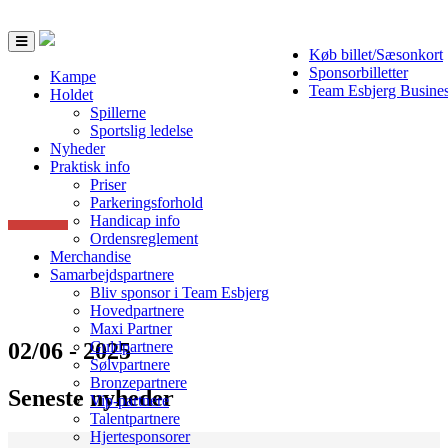
Toggle
Køb billet/Sæsonkort
navigation
Sponsorbilletter
Kampe
Team Esbjerg Busine
Holdet
Spillerne
Sportslig ledelse
Nyheder
Praktisk info
Priser
Parkeringsforhold
Handicap info
Ordensreglement
Merchandise
Samarbejdspartnere
Bliv sponsor i Team Esbjerg
Hovedpartnere
Maxi Partner
02/06 - 2025
Guldpartnere
Sølvpartnere
Bronzepartnere
Seneste nyheder
Vip-partnere
Talentpartnere
Hjertesponsorer