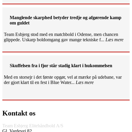
Manglende skarphed betyder tredje og afgørende kamp
om guldet
Team Esbjerg stod med en matchbold i Odense, men chancen
glippede. Uskarp boldomgang gav mange tekniske f...
Læs mere
Skuffelsen fra i fjor står stadig klart i hukommelsen
Med en storsejr i det første opgør, vel at mærke på udebane, var
der gjort klart til en fest i Blue Water...
Læs mere
Kontakt os
Team Esbjerg Elitehåndbold A/S
Gl. Vardevej 82