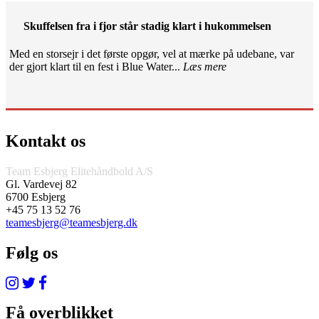
Skuffelsen fra i fjor står stadig klart i hukommelsen
Med en storsejr i det første opgør, vel at mærke på udebane, var
der gjort klart til en fest i Blue Water...
Læs mere
Kontakt os
Team Esbjerg Elitehåndbold A/S
Gl. Vardevej 82
6700 Esbjerg
+45 75 13 52 76
teamesbjerg@teamesbjerg.dk
Følg os
Få overblikket