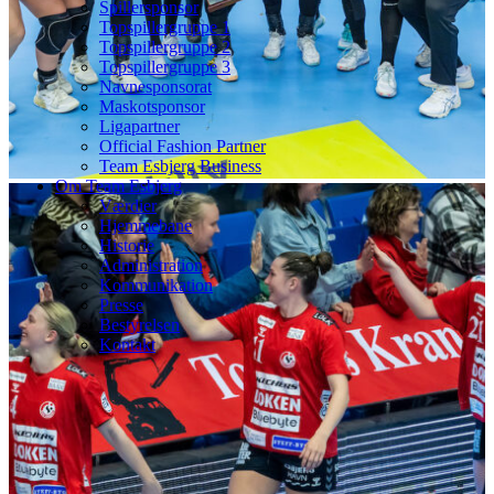
Spillersponsor
Topspillergruppe 1
Topspillergruppe 2
Topspillergruppe 3
Navnesponsorat
Maskotsponsor
Ligapartner
Official Fashion Partner
Team Esbjerg Business
Om Team Esbjerg
Værdier
Hjemmebane
Historie
Administration
Kommunikation
Presse
Bestyrelsen
Kontakt