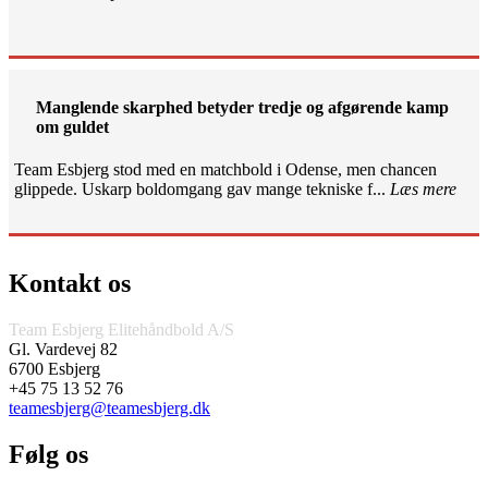
Manglende skarphed betyder tredje og afgørende kamp
om guldet
Team Esbjerg stod med en matchbold i Odense, men chancen
glippede. Uskarp boldomgang gav mange tekniske f...
Læs mere
Kontakt os
Team Esbjerg Elitehåndbold A/S
Gl. Vardevej 82
6700 Esbjerg
+45 75 13 52 76
teamesbjerg@teamesbjerg.dk
Følg os