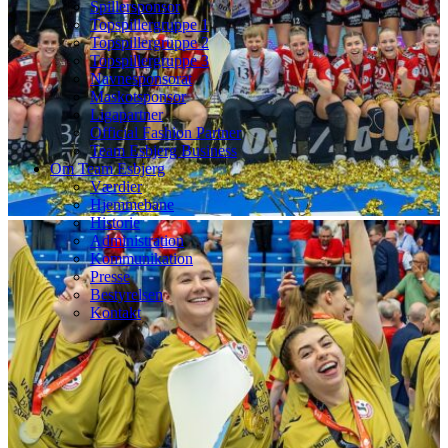
Spillersponsor
Topspillergruppe 1
Topspillergruppe 2
Topspillergruppe 3
Navnesponsorat
Maskotsponsor
Ligapartner
Official Fashion Partner
Team Esbjerg Business
Om Team Esbjerg
Værdier
Hjemmebane
Historie
Administration
Kommunikation
Presse
Bestyrelsen
Kontakt